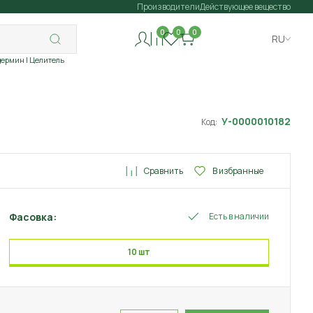
Производители
Действующее вещество
0
0
0
RU
дермин
| Целитель
У-0000010182
Код:
Сравнить
В избранные
Фасовка:
Есть в наличии
10 шт