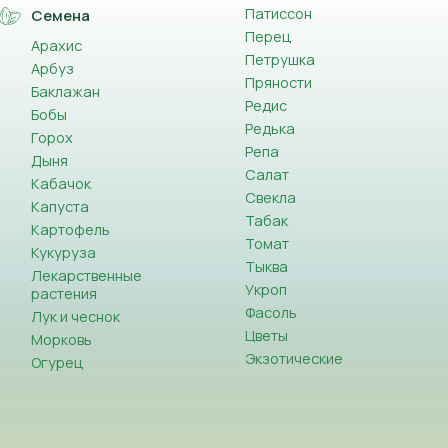
Патиссон
Семена
Перец
Арахис
Петрушка
Арбуз
Пряности
Баклажан
Редис
Бобы
Редька
Горох
Репа
Дыня
Салат
Кабачок
Свекла
Капуста
Табак
Картофель
Томат
Кукуруза
Тыква
Лекарственные
Укроп
растения
Фасоль
Лук и чеснок
Цветы
Морковь
Экзотические
Огурец