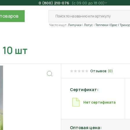
0 (800) 210-076
(с 09:00 до 18:00)
товаров
Часто ищут:
Липучки
Логус
Теппеки
| Брос
| Трихо
 10 шт
Отзывов
(0)
Сертификат:
Нет сертификата
Оптовая цена: