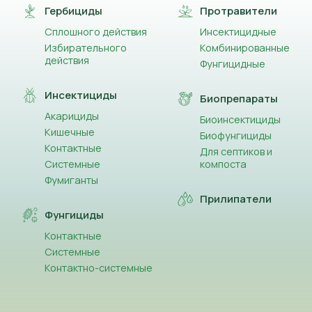
Гербициды
Протравители
Сплошного действия
Инсектицидные
Избирательного
Комбинированные
действия
Фунгицидные
Инсектициды
Биопрепараты
Акарициды
Биоинсектициды
Кишечные
Биофунгициды
Контактные
Для септиков и
Системные
компоста
Фумиганты
Прилипатели
Фунгициды
Контактные
Системные
Контактно-системные