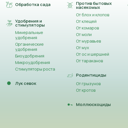
Против бытовых
Обработка сада
насекомых
От блох и клопов
Удобрения и
От клещей
стимуляторы
От комаров
Минеральные
От моли
удобрения
От муравьев
Органические
От мух
удобрения
От ос и шершней
Биоудобрения
От тараканов
Микроудобрения
Стимуляторы роста
Родентициды
Лук севок
От грызунов
От кротов
Моллюскоциды