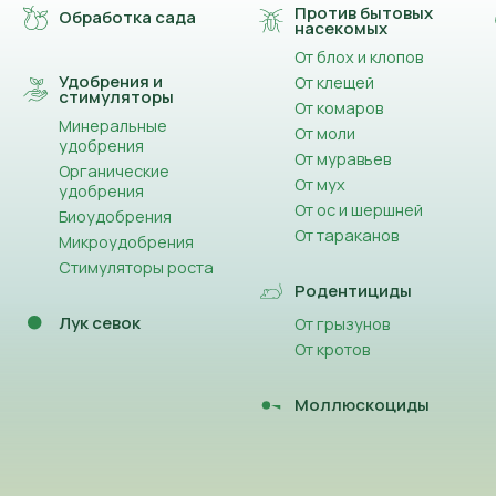
Против бытовых
Обработка сада
насекомых
От блох и клопов
Удобрения и
От клещей
стимуляторы
От комаров
Минеральные
От моли
удобрения
От муравьев
Органические
От мух
удобрения
От ос и шершней
Биоудобрения
От тараканов
Микроудобрения
Стимуляторы роста
Родентициды
Лук севок
От грызунов
От кротов
Моллюскоциды