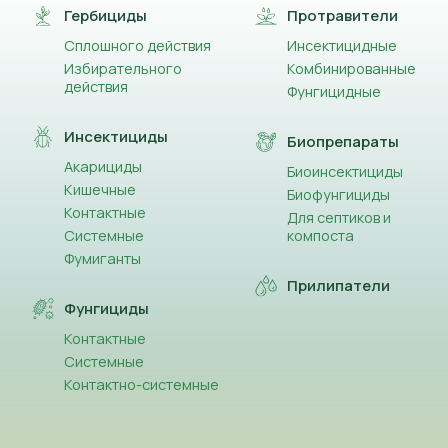
Гербициды
Протравители
Сплошного действия
Инсектицидные
Избирательного
Комбинированные
действия
Фунгицидные
Инсектициды
Биопрепараты
Акарициды
Биоинсектициды
Кишечные
Биофунгициды
Контактные
Для септиков и
Системные
компоста
Фумиганты
Прилипатели
Фунгициды
Контактные
Системные
Контактно-системные