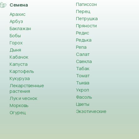
Патиссон
Семена
Перец
Арахис
Петрушка
Арбуз
Пряности
Баклажан
Редис
Бобы
Редька
Горох
Репа
Дыня
Салат
Кабачок
Свекла
Капуста
Табак
Картофель
Томат
Кукуруза
Тыква
Лекарственные
Укроп
растения
Фасоль
Лук и чеснок
Цветы
Морковь
Экзотические
Огурец