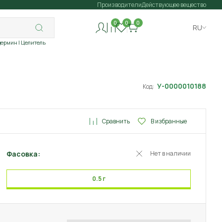
Производители
Действующее вещество
0
0
0
RU
дермин
| Целитель
У-0000010188
Код:
Сравнить
В избранные
Фасовка:
Нет в наличии
0.5 г