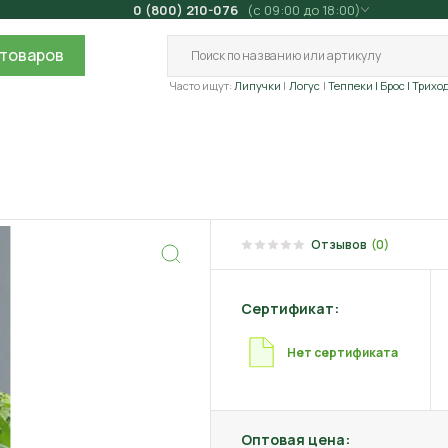
0 (800) 210-076
(с 09:00 до 18:00)
товаров
Часто ищут:
Липучки
Логус
Теппеки
| Брос
| Трихо
Отзывов
(0)
Сертификат:
Нет сертификата
Оптовая цена: