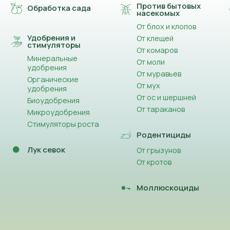
Против бытовых
Обработка сада
насекомых
От блох и клопов
Удобрения и
От клещей
стимуляторы
От комаров
Минеральные
От моли
удобрения
От муравьев
Органические
От мух
удобрения
От ос и шершней
Биоудобрения
От тараканов
Микроудобрения
Стимуляторы роста
Родентициды
Лук севок
От грызунов
От кротов
Моллюскоциды