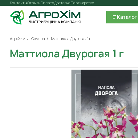
Контакты
Отзывы
Оплата
Доставка
Партнерство
Каталог
АгроХим
Семена
Маттиола Двурогая 1 г
Маттиола Двурогая 1 г