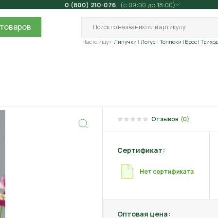
0 (800) 210-076
(с 09:00 до 18:00)
товаров
Часто ищут:
Липучки
Логус
Теппеки
| Брос
| Трихо
Отзывов
(0)
Сертификат:
Нет сертификата
Оптовая цена: