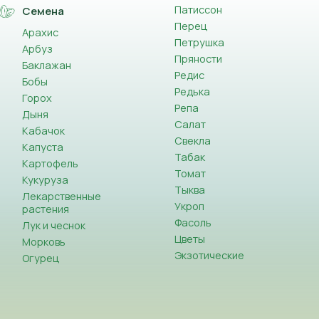
Патиссон
Семена
Перец
Арахис
Петрушка
Арбуз
Пряности
Баклажан
Редис
Бобы
Редька
Горох
Репа
Дыня
Салат
Кабачок
Свекла
Капуста
Табак
Картофель
Томат
Кукуруза
Тыква
Лекарственные
Укроп
растения
Фасоль
Лук и чеснок
Цветы
Морковь
Экзотические
Огурец