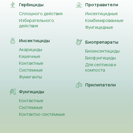
Гербициды
Протравители
Сплошного действия
Инсектицидные
Избирательного
Комбинированные
действия
Фунгицидные
Инсектициды
Биопрепараты
Акарициды
Биоинсектициды
Кишечные
Биофунгициды
Контактные
Для септиков и
Системные
компоста
Фумиганты
Прилипатели
Фунгициды
Контактные
Системные
Контактно-системные