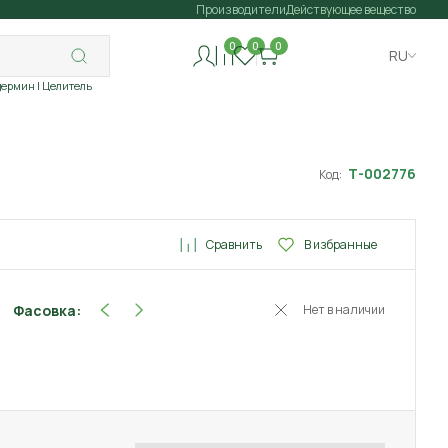
Производители
Действующее вещество
0
0
0
RU
дермин
| Целитель
Т-002776
Код:
Сравнить
В избранные
Фасовка:
Нет в наличии
1 г