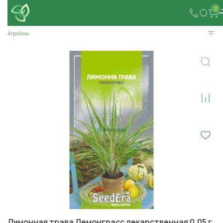
0
АгроХим
Лимонная трава Лемонграсс лекарственная 0,05 г