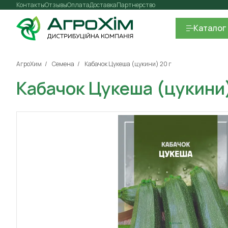
Контакты
Отзывы
Оплата
Доставка
Партнерство
Каталог
АгроХим
Семена
Кабачок Цукеша (цукини) 20 г
Кабачок Цукеша (цукини)