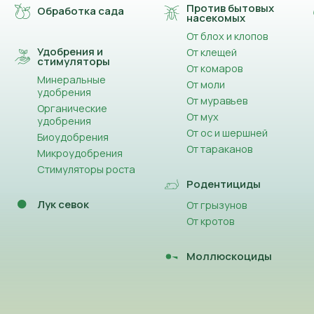
Против бытовых
Обработка сада
насекомых
От блох и клопов
Удобрения и
От клещей
стимуляторы
От комаров
Минеральные
От моли
удобрения
От муравьев
Органические
От мух
удобрения
От ос и шершней
Биоудобрения
От тараканов
Микроудобрения
Стимуляторы роста
Родентициды
Лук севок
От грызунов
От кротов
Моллюскоциды