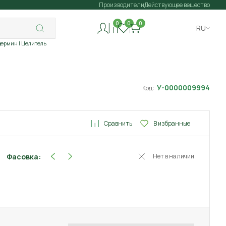
Производители
Действующее вещество
0
0
0
RU
дермин
| Целитель
У-0000009994
Код:
Сравнить
В избранные
Фасовка:
Нет в наличии
3 г