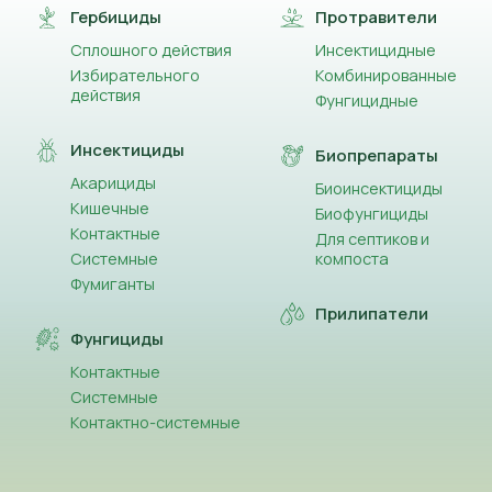
Гербициды
Протравители
Сплошного действия
Инсектицидные
Избирательного
Комбинированные
действия
Фунгицидные
Инсектициды
Биопрепараты
Акарициды
Биоинсектициды
Кишечные
Биофунгициды
Контактные
Для септиков и
Системные
компоста
Фумиганты
Прилипатели
Фунгициды
Контактные
Системные
Контактно-системные