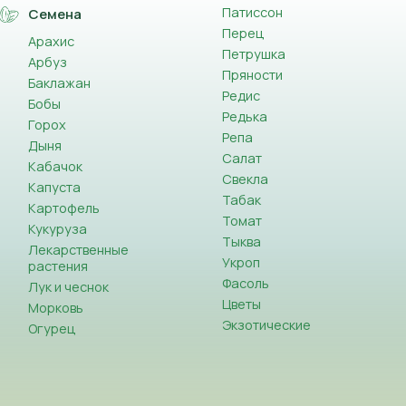
Патиссон
Семена
Перец
Арахис
Петрушка
Арбуз
Пряности
Баклажан
Редис
Бобы
Редька
Горох
Репа
Дыня
Салат
Кабачок
Свекла
Капуста
Табак
Картофель
Томат
Кукуруза
Тыква
Лекарственные
Укроп
растения
Фасоль
Лук и чеснок
Цветы
Морковь
Экзотические
Огурец