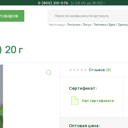
0 (800) 210-076
(с 09:00 до 18:00)
товаров
Часто ищут:
Липучки
Логус
Теппеки
| Брос
| Трихо
 20 г
Отзывов
(0)
Сертификат:
Нет сертификата
Оптовая цена: