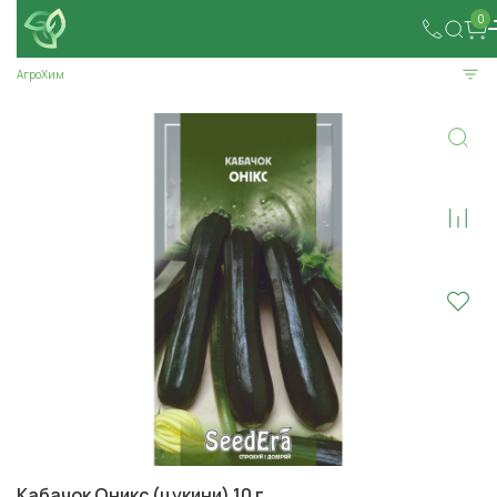
0
АгроХим
Кабачок Оникс (цукини) 10 г