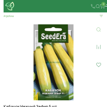
0
АгроХим
Кабачок Нежный Зефир 5 шт