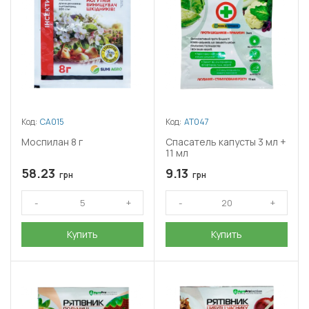
Код:
СА015
Код:
АТ047
Моспилан 8 г
Спасатель капусты 3 мл +
11 мл
58.23
9.13
грн
грн
Купить
Купить