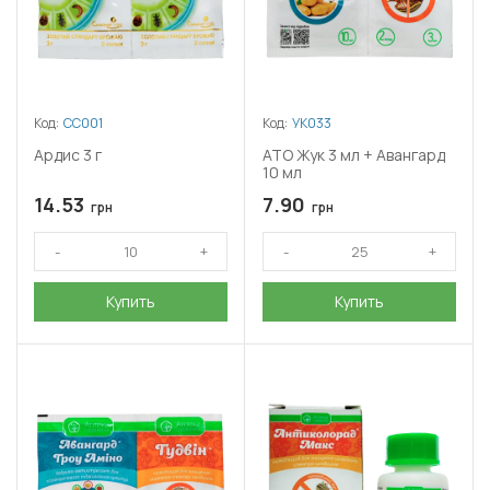
Код:
СС001
Код:
УК033
Ардис 3 г
АТО Жук 3 мл + Авангард
10 мл
14.53
7.90
грн
грн
Купить
Купить