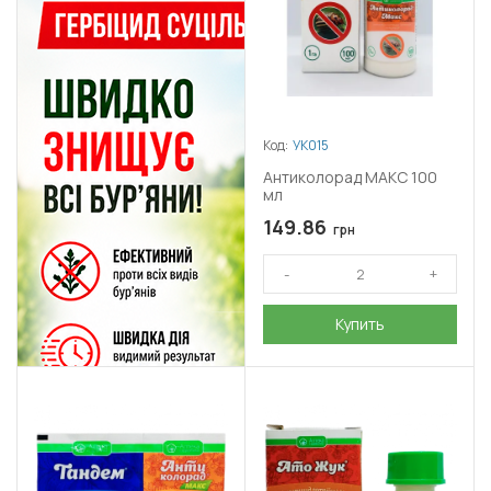
Код:
УК015
Антиколорад МАКС 100
мл
149.86
грн
Купить