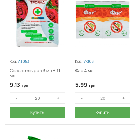
Код:
АТ053
Код:
УК103
Спасатель роз 3 мл + 11
Фас 4 мл
мл
9.13
5.99
грн
грн
Купить
Купить