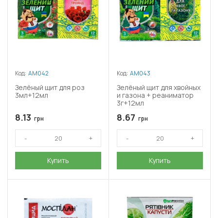
Код:
АМ042
Код:
АМ043
Зелёный щит для роз
Зелёный щит для хвойных
3мл+12мл
и газона + реаниматор
3г+12мл
8.13
8.67
грн
грн
Купить
Купить