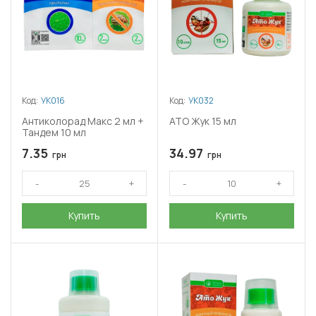
Код:
УК016
Код:
УК032
Антиколорад Макс 2 мл +
АТО Жук 15 мл
Тандем 10 мл
7.35
34.97
грн
грн
Купить
Купить