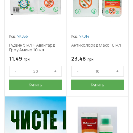
Код:
УК055
Код:
УК014
Гудвин 5 мл + Авангард
Антиколорад Макс 10 мл
Гроу Амино 10 мл
11.49
23.48
грн
грн
Купить
Купить