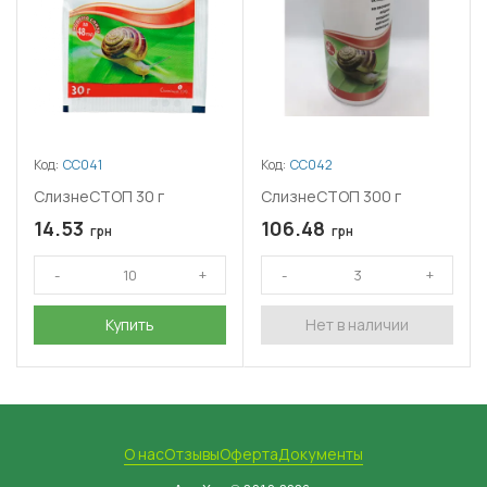
Код:
СС041
Код:
СС042
СлизнеСТОП 30 г
СлизнеСТОП 300 г
14.53
106.48
грн
грн
Купить
Нет в наличии
О нас
Отзывы
Оферта
Документы