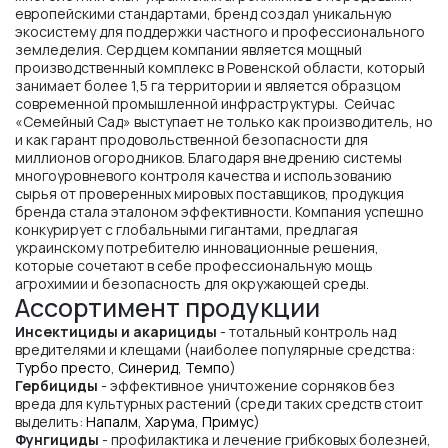
европейскими стандартами, бренд создал уникальную
экосистему для поддержки частного и профессионального
земледелия. Сердцем компании является мощный
производственный комплекс в Ровенской области, который
занимает более 1,5 га территории и является образцом
современной промышленной инфраструктуры. Сейчас
«Семейный Сад» выступает не только как производитель, но
и как гарант продовольственной безопасности для
миллионов огородников. Благодаря внедрению системы
многоуровневого контроля качества и использованию
сырья от проверенных мировых поставщиков, продукция
бренда стала эталоном эффективности. Компания успешно
конкурирует с глобальными гигантами, предлагая
украинскому потребителю инновационные решения,
которые сочетают в себе профессиональную мощь
агрохимии и безопасность для окружающей среды.
Ассортимент продукции
Инсектициды и акарициды
- тотальный контроль над
вредителями и клещами (наиболее популярные средства:
Турбо престо
,
Синерид
,
Темпо
)
Гербициды
- эффективное уничтожение сорняков без
вреда для культурных растений (среди таких средств стоит
выделить:
Напалм
,
Харума
,
Примус
)
Фунгициды
- профилактика и лечение грибковых болезней,