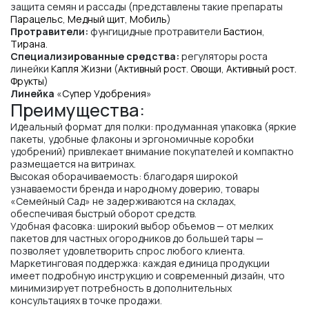
защита семян и рассады (представлены такие препараты
Парацельс
,
Медный щит
,
Мобиль
)
Протравители:
фунгицидные протравители
Бастион
,
Тирана
.
Специализированные средства:
регуляторы роста
линейки
Капля Жизни
(
Активный рост. Овощи
,
Активный рост.
Фрукты
)
Линейка
«
Супер Удобрения
»
Преимущества:
Идеальный формат для полки: продуманная упаковка (яркие
пакеты, удобные флаконы и эргономичные коробки
удобрений) привлекает внимание покупателей и компактно
размещается на витринах.
Высокая оборачиваемость: благодаря широкой
узнаваемости бренда и народному доверию, товары
«Семейный Сад» не задерживаются на складах,
обеспечивая быстрый оборот средств.
Удобная фасовка: широкий выбор объемов — от мелких
пакетов для частных огородников до большей тары —
позволяет удовлетворить спрос любого клиента.
Маркетинговая поддержка: каждая единица продукции
имеет подробную инструкцию и современный дизайн, что
минимизирует потребность в дополнительных
консультациях в точке продажи.