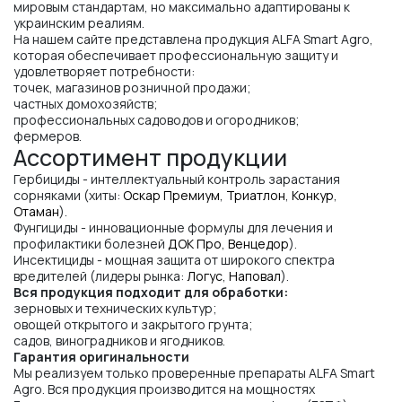
мировым стандартам, но максимально адаптированы к
украинским реалиям.
На нашем сайте представлена продукция ALFA Smart Agro,
которая обеспечивает профессиональную защиту и
удовлетворяет потребности:
точек, магазинов розничной продажи;
частных домохозяйств;
профессиональных садоводов и огородников;
фермеров.
Ассортимент продукции
Гербициды - интеллектуальный контроль зарастания
сорняками (хиты:
Оскар Премиум
,
Триатлон
,
Конкур
,
Отаман
).
Фунгициды - инновационные формулы для лечения и
профилактики болезней
ДОК Про
,
Венцедор
).
Инсектициды - мощная защита от широкого спектра
вредителей (лидеры рынка:
Логус
,
Наповал
).
Вся продукция подходит для обработки:
зерновых и технических культур;
овощей открытого и закрытого грунта;
садов, виноградников и ягодников.
Гарантия оригинальности
Мы реализуем только проверенные препараты ALFA Smart
Agro. Вся продукция производится на мощностях