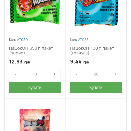
Код:
АТ039
Код:
АТ033
ПацюкOFF 350 г, пакет
ПацюкOFF 100 г, пакет
(зерно)
(гранула)
12.93
9.44
грн
грн
Купить
Купить