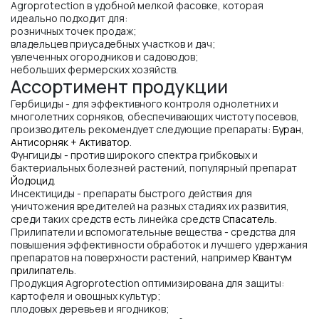
Agroprotection в удобной мелкой фасовке, которая
идеально подходит для:
розничных точек продаж;
владельцев приусадебных участков и дач;
увлеченных огородников и садоводов;
небольших фермерских хозяйств.
Ассортимент продукции
Гербициды - для эффективного контроля однолетних и
многолетних сорняков, обеспечивающих чистоту посевов,
производитель рекомендует следующие препараты:
Буран
,
Антисорняк + Активатор
.
Фунгициды - против широкого спектра грибковых и
бактериальных болезней растений, популярный препарат
Йодоцид
.
Инсектициды - препараты быстрого действия для
уничтожения вредителей на разных стадиях их развития,
среди таких средств есть линейка средств
Спасатель
.
Прилипатели и вспомогательные вещества - средства для
повышения эффективности обработок и лучшего удержания
препаратов на поверхности растений, например
Квантум
прилипатель
.
Продукция Agroprotection оптимизирована для защиты:
картофеля и овощных культур;
плодовых деревьев и ягодников;