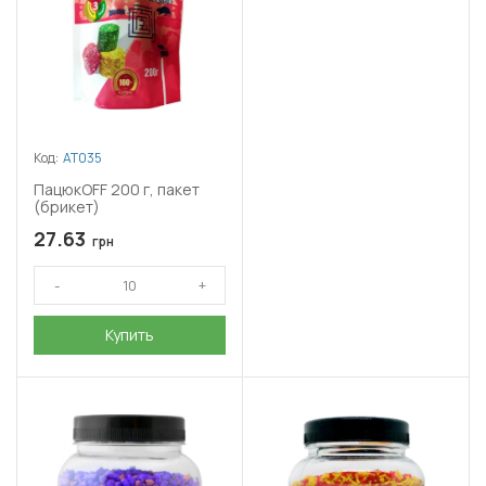
Код:
АТ035
ПацюкOFF 200 г, пакет
(брикет)
27.63
грн
Купить