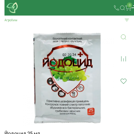
0
АгроХим
Йодоцид 25 мл