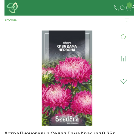
0
АгроХим
Астра Пионовидна Седая Дама Красная 0,25 г