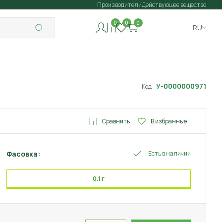
Производители
Действующее вещество
0
0
0
RU
У-0000000971
Код:
Сравнить
В избранные
Фасовка:
Есть в наличии
0.1 г