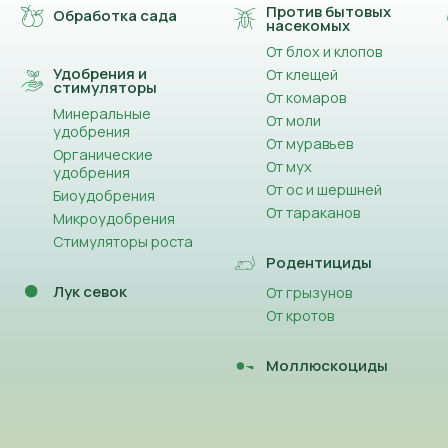
Против бытовых
Обработка сада
насекомых
От блох и клопов
Удобрения и
От клещей
стимуляторы
От комаров
Минеральные
От моли
удобрения
От муравьев
Органические
От мух
удобрения
От ос и шершней
Биоудобрения
От тараканов
Микроудобрения
Стимуляторы роста
Родентициды
Лук севок
От грызунов
От кротов
Моллюскоциды