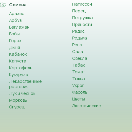
Патиссон
Семена
Перец
Арахис
Петрушка
Арбуз
Пряности
Баклажан
Редис
Бобы
Редька
Горох
Репа
Дыня
Салат
Кабачок
Свекла
Капуста
Табак
Картофель
Томат
Кукуруза
Тыква
Лекарственные
Укроп
растения
Фасоль
Лук и чеснок
Цветы
Морковь
Экзотические
Огурец