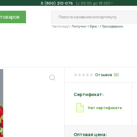
0 (800) 210-076
(с 09:00 до 18:00)
товаров
Часто ищут:
Липучки
| Брос
| Триходермин
Отзывов
(0)
Сертификат:
Нет сертификата
Оптовая цена: