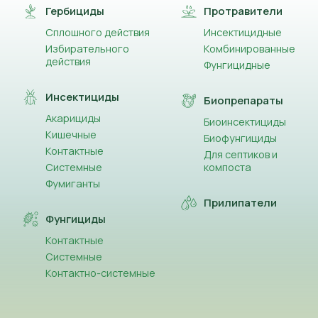
Гербициды
Протравители
Сплошного действия
Инсектицидные
Избирательного
Комбинированные
действия
Фунгицидные
Инсектициды
Биопрепараты
Акарициды
Биоинсектициды
Кишечные
Биофунгициды
Контактные
Для септиков и
Системные
компоста
Фумиганты
Прилипатели
Фунгициды
Контактные
Системные
Контактно-системные