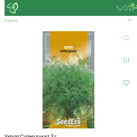
0
АгроХим
Укроп Супердукат 3 г