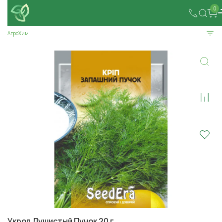
0
АгроХим
Укроп Душистый Пучок 20 г