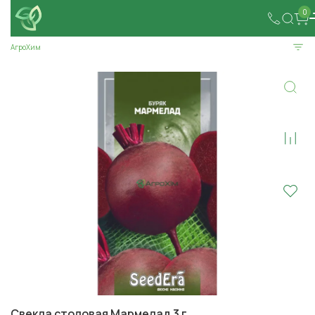
0
АгроХим
Свекла столовая Мармелад 3 г