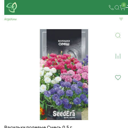
0
АгроХим
Васильки полевые Смесь 0,5 г