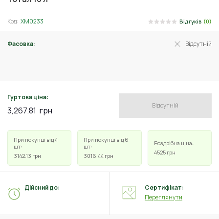
Код:
ХМ0233
Відгуків
(0)
Фасовка:
Відсутній
1 л
Гуртова ціна:
Відсутній
3,267.81
грн
При покупці від 4
При покупці від 6
Роздрібна ціна:
шт:
шт:
4525
грн
3142.13
грн
3016.44
грн
Дійсний до:
Сертифікат:
Переглянути