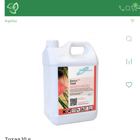
0
АгроХім
Тотал 10 л