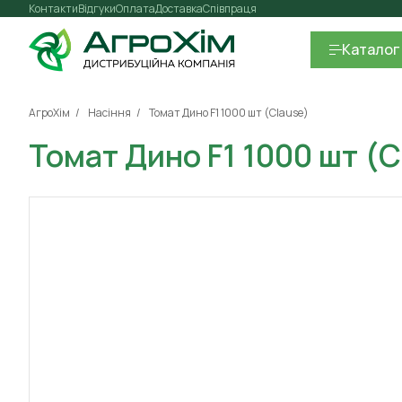
Контакти
Відгуки
Оплата
Доставка
Співпраця
Каталог
АгроХім
Насіння
Томат Дино F1 1000 шт (Clause)
Томат Дино F1 1000 шт (C