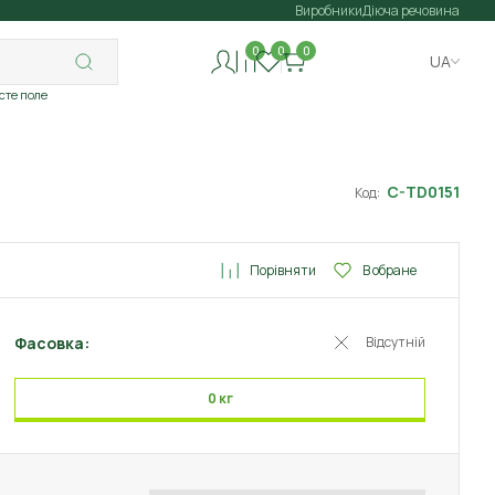
Виробники
Діюча речовина
0
0
0
UA
исте поле
C-TD0151
Код:
Порівняти
В обране
Фасовка:
Відсутній
0 кг