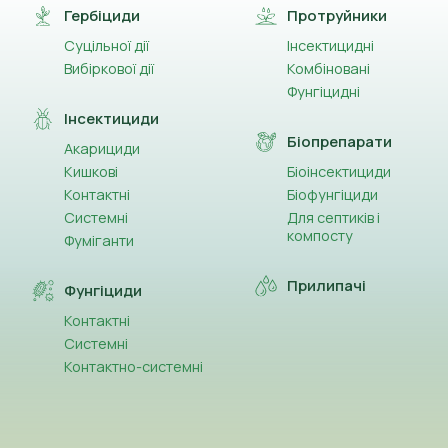
Гербіциди
Протруйники
Суцільної дії
Інсектицидні
Вибіркової дії
Комбіновані
Фунгіцидні
Інсектициди
Біопрепарати
Акарициди
Кишкові
Біоінсектициди
Контактні
Біофунгіциди
Системні
Для септиків і
компосту
Фуміганти
Прилипачі
Фунгіциди
Контактні
Системні
Контактно-системні