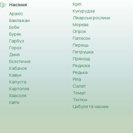
Кріп
Насіння
Кукурудза
Арахіс
Лікарські рослини
Баклажан
Морква
Боби
Огірок
Буряк
Патисон
Гарбуз
Перець
Горох
Петрушка
Диня
Прянощі
Екзотичне
Редиска
Кабачок
Редька
Кавун
Ріпа
Капуста
Салат
Картопля
Томат
Квасоля
Тютюн
Квіти
Цибуля та часник