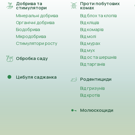
Добрива та
Проти побутових
стимулятори
комах
Мінеральні добрива
Від блох та клопів
Органічні добрива
Від кліщів
Біодобрива
Від комарів
Мікродобрива
Від молі
Стимулятори росту
Від мурах
Від мух
Від ос та шершнів
Обробка саду
Від тарганів
Цибуля саджанка
Родентициди
Від гризунів
Від кротів
Молюскоциди