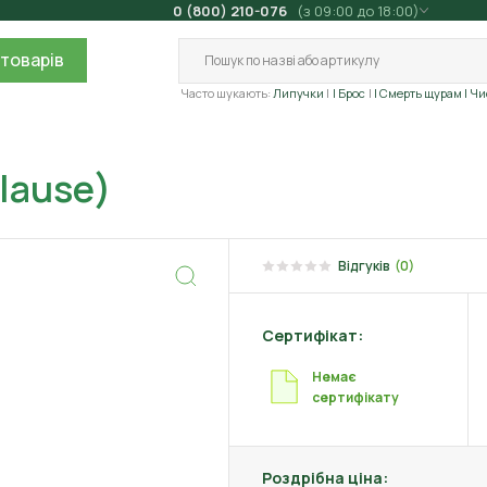
0 (800) 210-076
(з 09:00 до 18:00)
товарів
Часто шукають:
Липучки
| Брос
| Смерть щурам
| Ч
lause)
Відгуків
(0)
Сертифікат:
Немає
сертифікату
Роздрібна ціна: