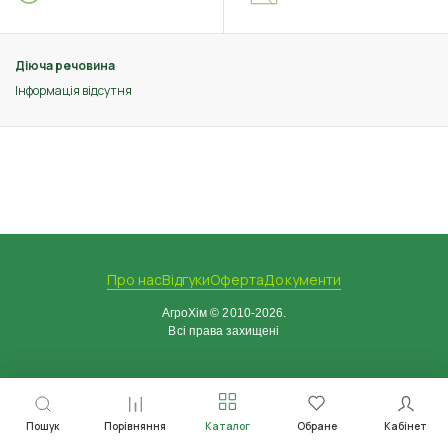
Діюча речовина
Інформація відсутня
Про нас
Відгуки
Оферта
Документи
АгроХім © 2010-2026.
Всі права захищені
Пошук
Порівняння
Каталог
Обране
Кабінет