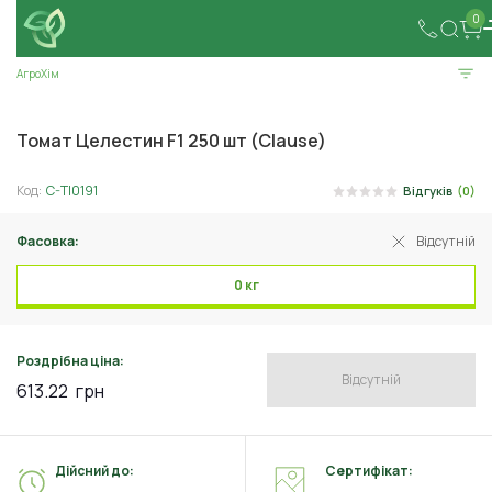
0
АгроХім
Томат Целестин F1 250 шт (Clause)
Код:
C-TI0191
Відгуків
(0)
Фасовка:
Відсутній
0 кг
Роздрібна ціна:
Відсутній
613.22
грн
Дійсний до:
Сертифікат: