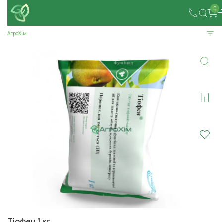
0
АгроХім
Тіофен 1 кг