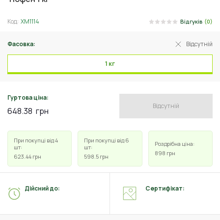
Код:
ХМ1114
Відгуків
(0)
Фасовка:
Відсутній
1 кг
Гуртова ціна:
Відсутній
648.38
грн
При покупці від 4
При покупці від 6
Роздрібна ціна:
шт:
шт:
898
грн
623.44
грн
598.5
грн
Дійсний до:
Сертифікат: