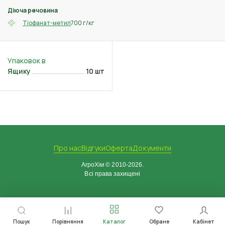
Діюча речовина
700 г/кг
Тіофанат-метил
Ящику
10 шт
Про нас
Відгуки
Оферта
Документи
АгроХім © 2010-2026.
Всі права захищені
Пошук
Порівняння
Каталог
Обране
Кабінет