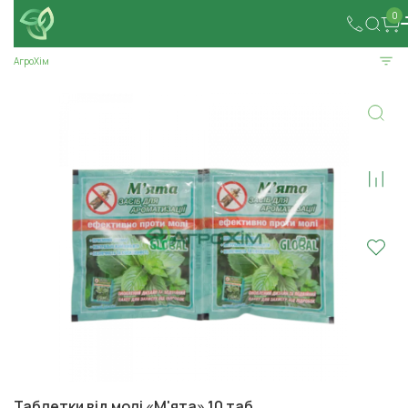
0
АгроХім
Таблетки від молі «М'ята» 10 таб.