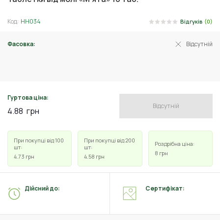
Код:
НН034
Відгуків
(0)
Фасовка:
Відсутній
10 шт
Гуртова ціна:
Відсутній
4.88
грн
При покупці від 100
При покупці від 200
Роздрібна ціна:
шт:
шт:
8
грн
4.73
грн
4.58
грн
Дійсний до:
Сертифікат: