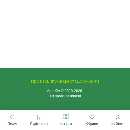
Про нас
Відгуки
Оферта
Документи
АгроХім © 2010-2026.
Всі права захищені
Пошук
Порівняння
Каталог
Обране
Кабінет