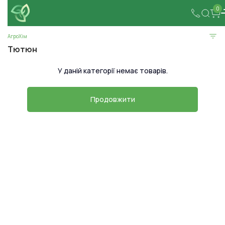
0
АгроХім
Тютюн
У даній категорії немає товарів.
Продовжити