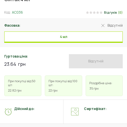
Код:
АС036
Відгуків
(0)
Фасовка:
Відсутній
4 мл
Гуртова ціна:
Відсутній
23.64
грн
При покупці від 50
При покупці від 100
Роздрібна ціна:
шт:
шт:
35
грн
22.82
грн
22
грн
Дійсний до:
Сертифікат: