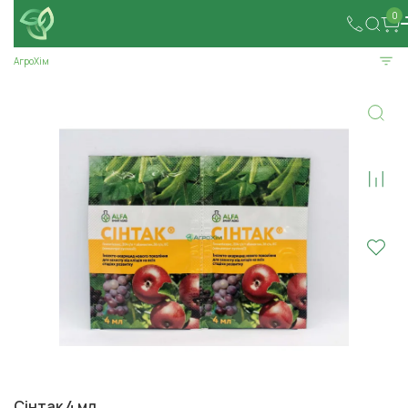
0
АгроХім
Сінтак 4 мл