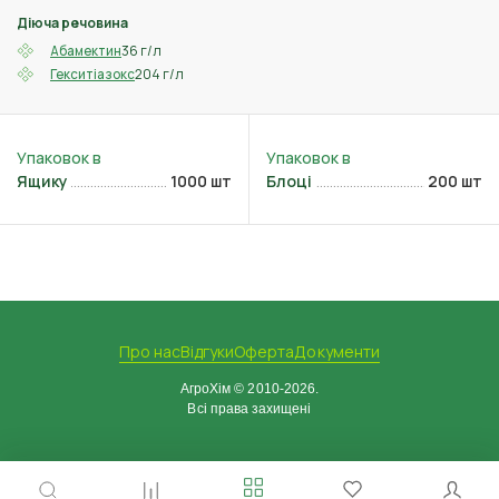
Діюча речовина
36 г/л
Абамектин
204 г/л
Гекситіазокс
Ящику
1000 шт
Блоці
200 шт
Про нас
Відгуки
Оферта
Документи
АгроХім © 2010-2026.
Всі права захищені