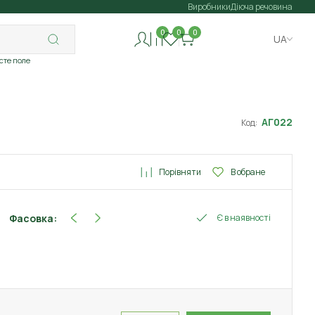
Виробники
Діюча речовина
0
0
0
UA
исте поле
АГ022
Код:
Порівняти
В обране
Фасовка:
Є в наявності
110 г