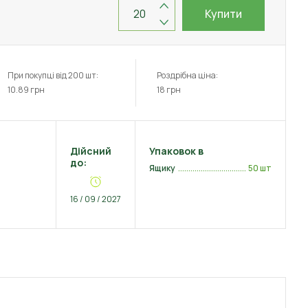
Купити
При покупці від 200 шт:
Роздрібна ціна:
10.89
грн
18
грн
Дійсний
Упаковок в
до:
Ящику
50 шт
16 / 09 / 2027