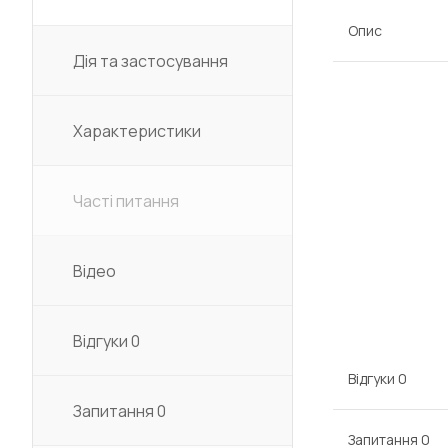
Опис
Дія та застосування
Характеристики
Часті питання
Відео
Відгуки
0
Відгуки
0
Запитання
0
Запитання
0