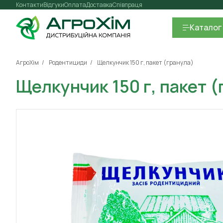
Контакти
Відгуки
Оплата
Доставка
Співпраця
Каталог
АгроХім
Родентициди
Щелкунчик 150 г, пакет (гранула)
Щелкунчик 150 г, пакет (