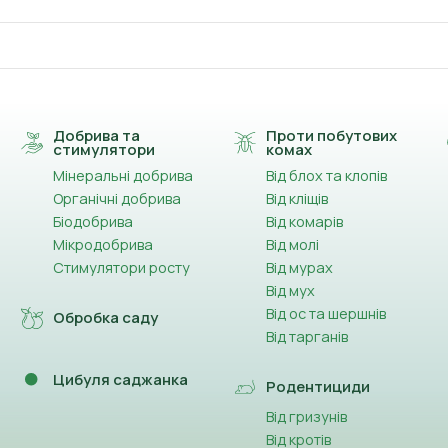
Добрива та
Проти побутових
стимулятори
комах
Мінеральні добрива
Від блох та клопів
Органічні добрива
Від кліщів
Біодобрива
Від комарів
Мікродобрива
Від молі
Стимулятори росту
Від мурах
Від мух
Від ос та шершнів
Обробка саду
Від тарганів
Цибуля саджанка
Родентициди
Від гризунів
Від кротів