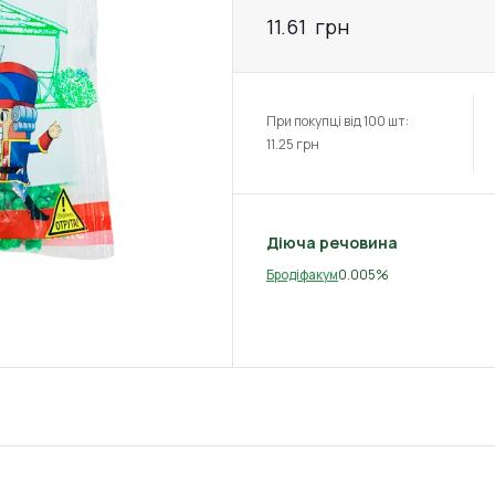
11.61
грн
При покупці від 100 шт:
11.25
грн
Діюча речовина
0.005%
Бродіфакум