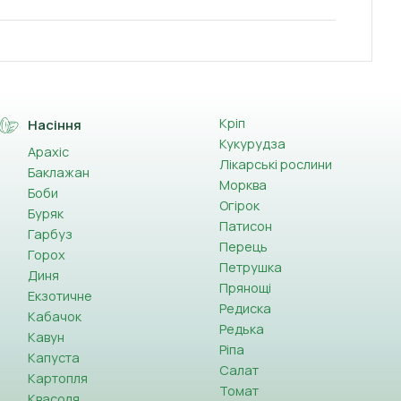
Кріп
Насіння
Кукурудза
Арахіс
Лікарські рослини
Баклажан
Морква
Боби
Огірок
Буряк
Патисон
Гарбуз
Перець
Горох
Петрушка
Диня
Прянощі
Екзотичне
Редиска
Кабачок
Редька
Кавун
Ріпа
Капуста
Салат
Картопля
Томат
Квасоля