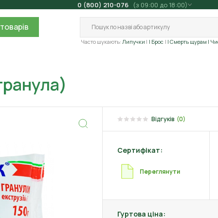
0 (800) 210-076
(з 09:00 до 18:00)
товарів
Часто шукають:
Липучки
| Брос
| Смерть щурам
| Ч
гранула)
Відгуків
(0)
Сертифікат:
Переглянути
Гуртова ціна: