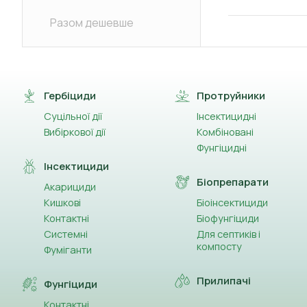
Разом дешевше
Гербіциди
Протруйники
Суцільної дії
Інсектицидні
Вибіркової дії
Комбіновані
Фунгіцидні
Інсектициди
Біопрепарати
Акарициди
Кишкові
Біоінсектициди
Контактні
Біофунгіциди
Системні
Для септиків і
компосту
Фуміганти
Прилипачі
Фунгіциди
Контактні