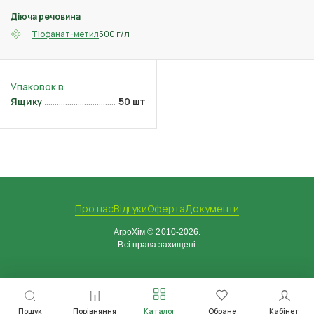
Діюча речовина
500 г/л
Тіофанат-метил
Ящику
50 шт
Про нас
Відгуки
Оферта
Документи
АгроХім © 2010-2026.
Всі права захищені
Пошук
Порівняння
Каталог
Обране
Кабінет