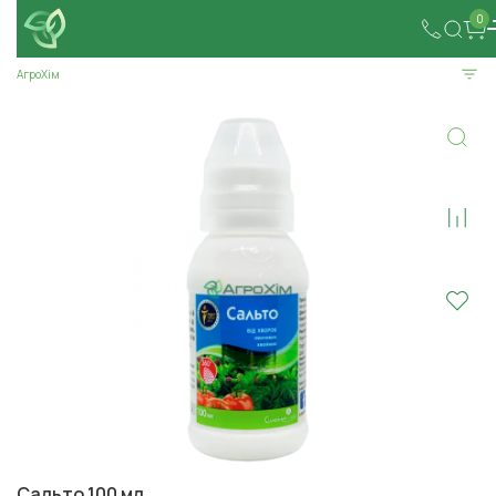
0
АгроХім
Сальто 100 мл