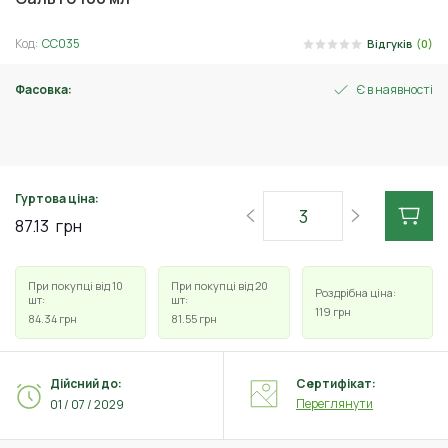
Код:
СС035
Відгуків
(0)
Фасовка:
Є в наявності
30 мл
Гуртова ціна:
87.13
грн
При покупці від 10
При покупці від 20
Роздрібна ціна:
шт:
шт:
119
грн
84.34
грн
81.55
грн
Дійсний до:
Сертифікат:
Переглянути
01 / 07 / 2029