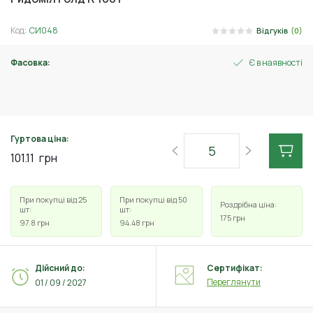
Код:
СИ048
Відгуків
(0)
Фасовка:
Є в наявності
50 г
Гуртова ціна:
101.11
грн
При покупці від 25
При покупці від 50
Роздрібна ціна:
шт:
шт:
175
грн
97.8
грн
94.48
грн
Дійсний до:
Сертифікат:
Переглянути
01 / 09 / 2027