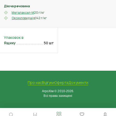
Діюча речовина
20 г/кг
Металаксил-М
142 г/кг
Оксихлорид міді
Ящику
50 шт
Про нас
Відгуки
Оферта
Документи
АгроХім © 2010-2026.
Всі права захищені