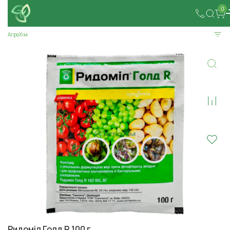
0
АгроХім
Ридоміл Голд R 100 г