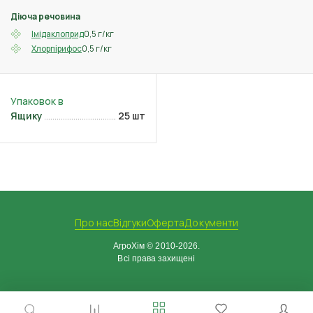
Діюча речовина
0,5 г/кг
Імідаклоприд
0,5 г/кг
Хлорпірифос
Ящику
25 шт
Про нас
Відгуки
Оферта
Документи
АгроХім © 2010-2026.
Всі права захищені