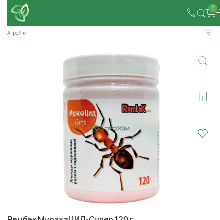
0
АгроХім
Рембек МурахаЦИД-Супер 120 г