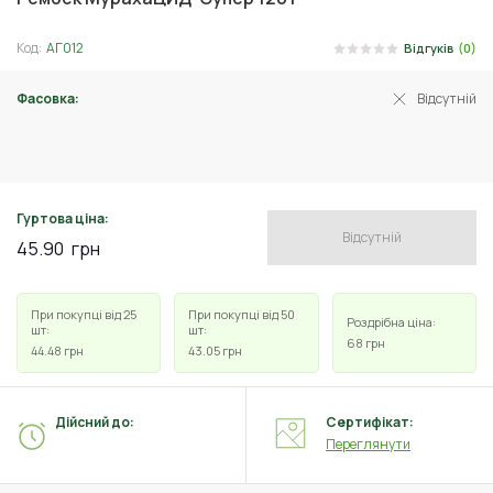
Код:
АГ012
Відгуків
(0)
Фасовка:
Відсутній
50 г
Гуртова ціна:
Відсутній
45.90
грн
При покупці від 25
При покупці від 50
Роздрібна ціна:
шт:
шт:
68
грн
44.48
грн
43.05
грн
Дійсний до:
Сертифікат:
Переглянути