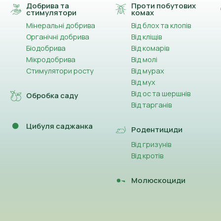
Добрива та
Проти побутових
стимулятори
комах
Мінеральні добрива
Від блох та клопів
Органічні добрива
Від кліщів
Біодобрива
Від комарів
Мікродобрива
Від молі
Стимулятори росту
Від мурах
Від мух
Від ос та шершнів
Обробка саду
Від тарганів
Цибуля саджанка
Родентициди
Від гризунів
Від кротів
Молюскоциди