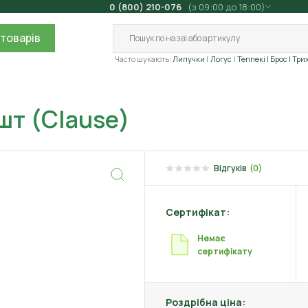
0 (800) 210-076
(з 09:00 до 18:00)
товарів
Часто шукають:
Липучки
Логус
Теппекі
| Брос
| Три
шт (Clause)
Відгуків
(0)
Сертифікат:
Немає
сертифікату
Роздрібна ціна: