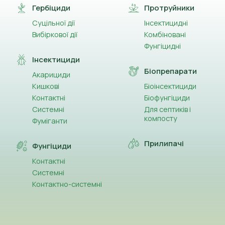
Гербіциди
Протруйники
Суцільної дії
Інсектицидні
Вибіркової дії
Комбіновані
Фунгіцидні
Інсектициди
Біопрепарати
Акарициди
Кишкові
Біоінсектициди
Контактні
Біофунгіциди
Системні
Для септиків і
компосту
Фуміганти
Прилипачі
Фунгіциди
Контактні
Системні
Контактно-системні