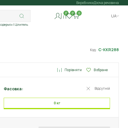
Виробники
Діюча речовина
0
0
0
UA
ходермін
| Цілитель
C-KKR288
Код:
Порівняти
В обране
Фасовка:
Відсутній
0 кг