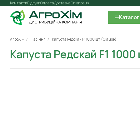
Контакти
Відгуки
Оплата
Доставка
Співпраця
Каталог
АгроХім
Насіння
Капуста Редскай F1 1000 шт (Clause)
Капуста Редскай F1 1000 