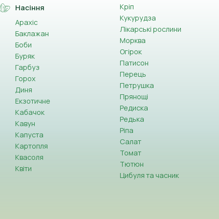
Кріп
Насіння
Кукурудза
Арахіс
Лікарські рослини
Баклажан
Морква
Боби
Огірок
Буряк
Патисон
Гарбуз
Перець
Горох
Петрушка
Диня
Прянощі
Екзотичне
Редиска
Кабачок
Редька
Кавун
Ріпа
Капуста
Салат
Картопля
Томат
Квасоля
Тютюн
Квіти
Цибуля та часник