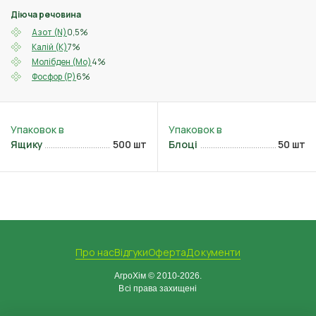
Діюча речовина
0,5%
Азот (N)
7%
Калій (K)
4%
Молібден (Mo)
6%
Фосфор (P)
Ящику
500 шт
Блоці
50 шт
Про нас
Відгуки
Оферта
Документи
АгроХім © 2010-2026.
Всі права захищені