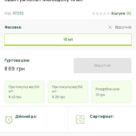
Код:
АТ032
Відгуків
(0)
Фасовка:
Відсутній
10 мл
Гуртова ціна:
Відсутній
8.69
грн
При покупці від 100
При покупці від 150
Роздрібна ціна:
шт:
шт:
13
грн
8.42
грн
8.28
грн
Дійсний до:
Сертифікат: