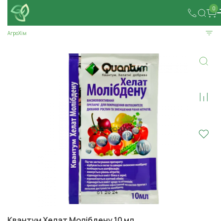
0
АгроХім
Квантум Хелат Молібдену 10 мл