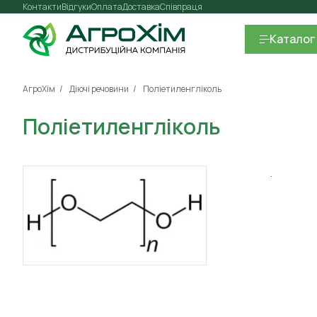
Контакти
Відгуки
Оплата
Доставка
Співпраця
Каталог
АгроХім
Діючі речовини
Поліетиленгліколь
Поліетиленгліколь
.