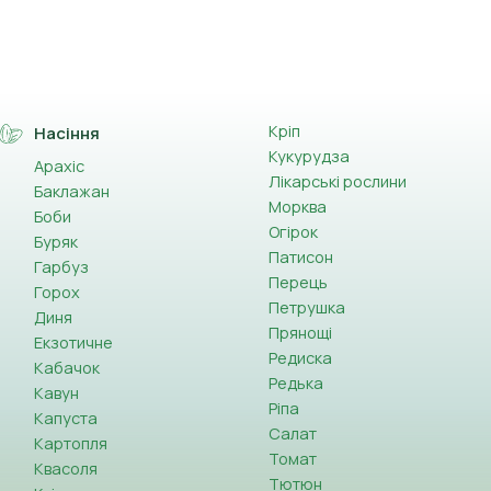
Кріп
Насіння
Кукурудза
Арахіс
Лікарські рослини
Баклажан
Морква
Боби
Огірок
Буряк
Патисон
Гарбуз
Перець
Горох
Петрушка
Диня
Прянощі
Екзотичне
Редиска
Кабачок
Редька
Кавун
Ріпа
Капуста
Салат
Картопля
Томат
Квасоля
Тютюн