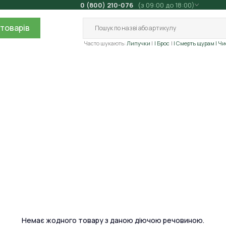
0 (800) 210-076
(з 09:00 до 18:00)
товарів
Часто шукають:
Липучки
| Брос
| Смерть щурам
| Ч
Немає жодного товару з даною діючою речовиною.