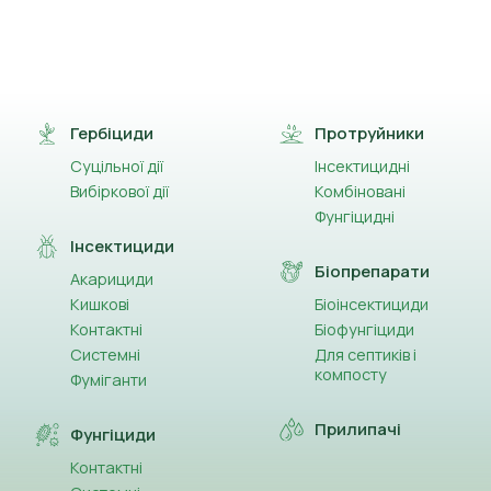
Гербіциди
Протруйники
Суцільної дії
Інсектицидні
Вибіркової дії
Комбіновані
Фунгіцидні
Інсектициди
Біопрепарати
Акарициди
Кишкові
Біоінсектициди
Контактні
Біофунгіциди
Системні
Для септиків і
компосту
Фуміганти
Прилипачі
Фунгіциди
Контактні