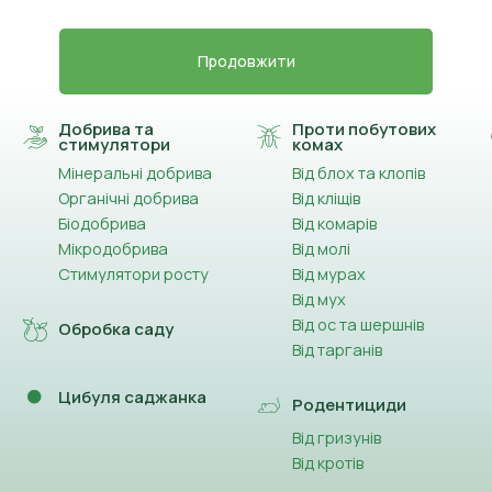
Продовжити
Добрива та
Проти побутових
стимулятори
комах
Мінеральні добрива
Від блох та клопів
Органічні добрива
Від кліщів
Біодобрива
Від комарів
Мікродобрива
Від молі
Стимулятори росту
Від мурах
Від мух
Від ос та шершнів
Обробка саду
Від тарганів
Цибуля саджанка
Родентициди
Від гризунів
Від кротів