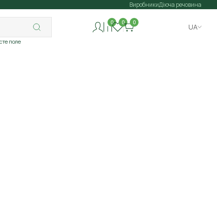
Виробники
Діюча речовина
0
0
0
UA
исте поле