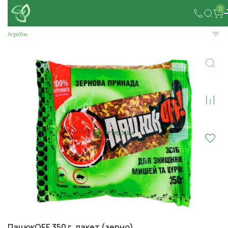
0
АгроХім
ПацюкOFF 350 г, пакет (зерно)