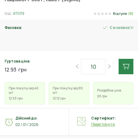
Код:
АТ039
Відгуків
(0)
Фасовка:
Є в наявності
100 г
Гуртова ціна:
12.93
грн
При покупці від 40
При покупці від 80
Роздрібна ціна:
шт:
шт:
20
грн
12.53
грн
12.12
грн
Дійсний до:
Сертифікат:
Переглянути
02 / 01 / 2026