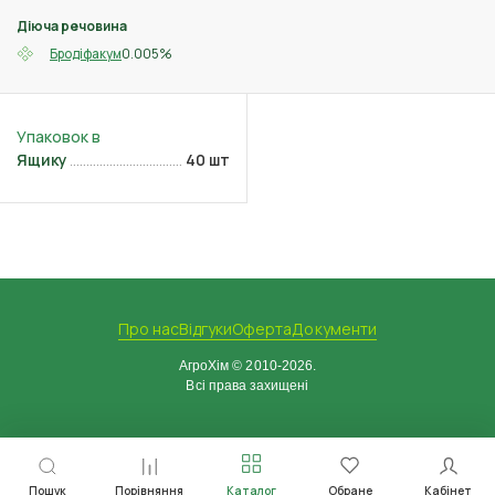
Діюча речовина
0.005%
Бродіфакум
Ящику
40 шт
Про нас
Відгуки
Оферта
Документи
АгроХім © 2010-2026.
Всі права захищені
Пошук
Порівняння
Каталог
Обране
Кабінет