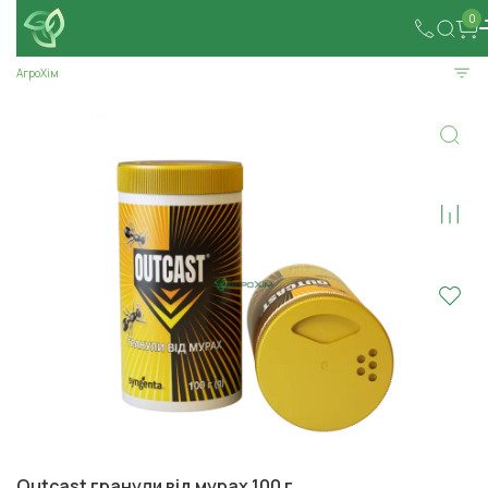
0
АгроХім
Outcast гранули від мурах 100 г