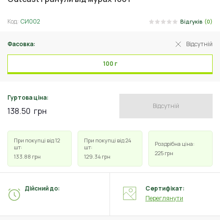
Код:
СИ002
Відгуків
(0)
Фасовка:
Відсутній
100 г
Гуртова ціна:
Відсутній
138.50
грн
При покупці від 12
При покупці від 24
Роздрібна ціна:
шт:
шт:
225
грн
133.88
грн
129.34
грн
Дійсний до:
Сертифікат:
Переглянути