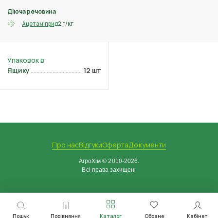
Діюча речовина
2 г/кг
Ацетаміприд
Ящику
12 шт
Про нас
Відгуки
Оферта
Документи
АгроХім © 2010-2026.
Всі права захищені
Пошук
Порівняння
Каталог
Обране
Кабінет