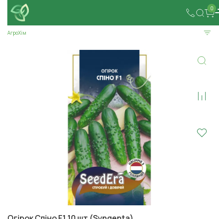
0
АгроХім
Огірок Спіно F1 10 шт (Syngenta)