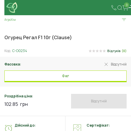
0
АгроХім
Огурец Регал F1 10г (Clause)
Код:
C-O0234
Відгуків
(0)
Фасовка:
Відсутній
0 кг
Роздрібна ціна:
Відсутній
102.85
грн
Дійсний до:
Сертифікат: