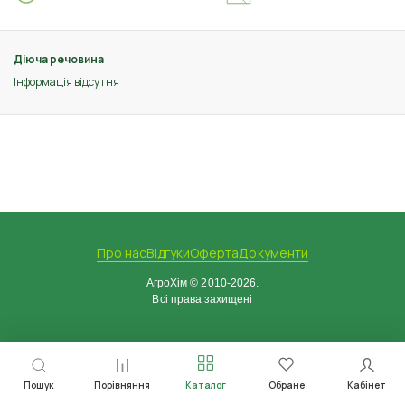
Діюча речовина
Інформація відсутня
Про нас
Відгуки
Оферта
Документи
АгроХім © 2010-2026.
Всі права захищені
Пошук
Порівняння
Каталог
Обране
Кабінет