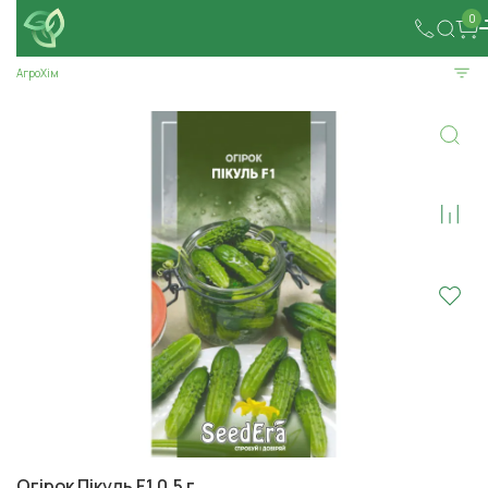
0
АгроХім
Огірок Пікуль F1 0,5 г