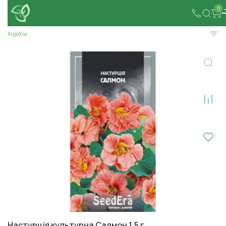
0
АгроХім
Настурція культурна Салмон 1,5 г