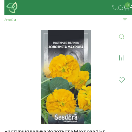
0
АгроХім
Настурція велика Золотиста Махрова 1,5 г