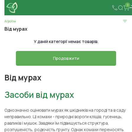
0
АгроХім
Від мурах
У даній категорії немає товарів.
Продовжити
Від мурах
Засоби від мурах
Однозначно оцінювати мурах як шкідників на городі та в саду
неправильно. Ці комахи - природні вороги кліщів, гусениць,
равликів і мушок. Завдяки їм підвищується структура,
розпушеність, родючість ґрунту. Однак комахи переносять