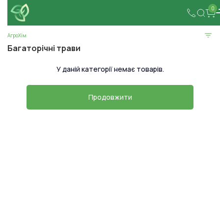
0
АгроХім
Багаторічні трави
У даній категорії немає товарів.
Продовжити