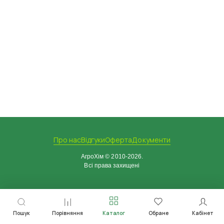
Про нас
Відгуки
Оферта
Документи
АгроХім © 2010-2026.
Всі права захищені
Пошук
Порівняння
Каталог
Обране
Кабінет