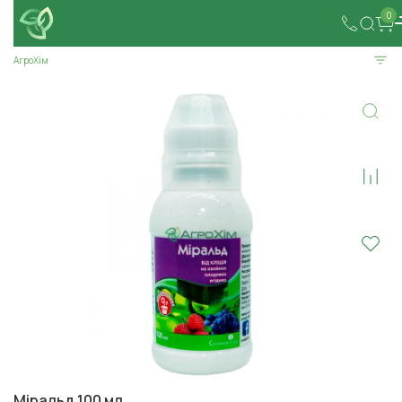
0
АгроХім
Міральд 100 мл