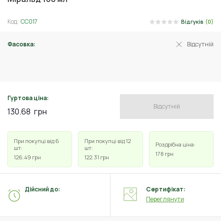
Код:
СС017
Відгуків
(0)
Фасовка:
Відсутній
10 мл
Гуртова ціна:
Відсутній
130.68
грн
При покупці від 6
При покупці від 12
Роздрібна ціна:
шт:
шт:
178
грн
126.49
грн
122.31
грн
Дійсний до:
Сертифікат:
Переглянути