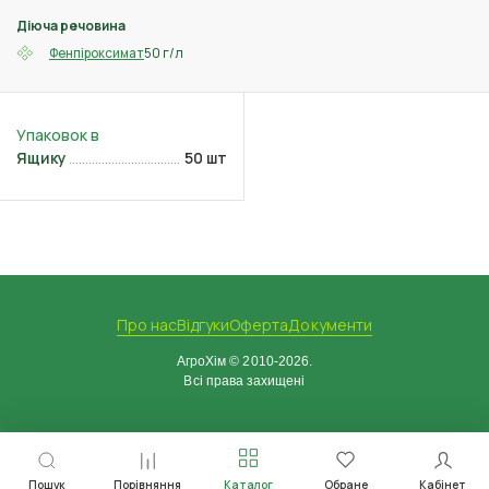
Діюча речовина
50 г/л
Фенпіроксимат
Ящику
50 шт
Про нас
Відгуки
Оферта
Документи
АгроХім © 2010-2026.
Всі права захищені
Пошук
Порівняння
Каталог
Обране
Кабінет