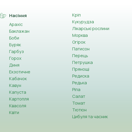
Кріп
Насіння
Кукурудза
Арахіс
Лікарські рослини
Баклажан
Морква
Боби
Огірок
Буряк
Патисон
Гарбуз
Перець
Горох
Петрушка
Диня
Прянощі
Екзотичне
Редиска
Кабачок
Редька
Кавун
Ріпа
Капуста
Салат
Картопля
Томат
Квасоля
Тютюн
Квіти
Цибуля та часник