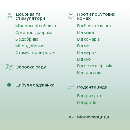
Добрива та
Проти побутових
стимулятори
комах
Мінеральні добрива
Від блох та клопів
Органічні добрива
Від кліщів
Біодобрива
Від комарів
Мікродобрива
Від молі
Стимулятори росту
Від мурах
Від мух
Від ос та шершнів
Обробка саду
Від тарганів
Цибуля саджанка
Родентициди
Від гризунів
Від кротів
Молюскоциди