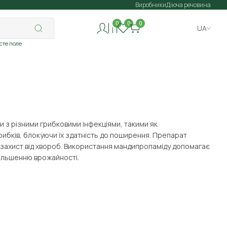
Виробники
Діюча речовина
0
0
0
UA
исте поле
и з різними грибковими інфекціями, такими як
рибків, блокуючи їх здатність до поширення. Препарат
 захист від хвороб. Використання мандипропаміду допомагає
збільшенню врожайності.