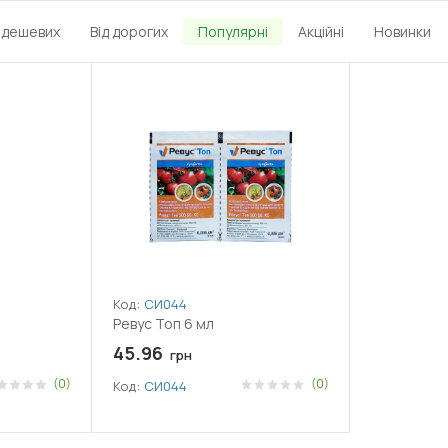
д дешевих
Від дорогих
Популярні
Акційні
Новинки
Код:
СИ044
Ревус Топ 6 мл
45.96
грн
(0)
(0)
Код:
СИ044