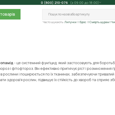
0 (800) 210-076
(з 09:00 до 18:00)
товарів
Часто шукають:
Липучки
| Брос
| Смерть щурам
| Ч
опамід
- це системний фунгіцид, який застосовують для боротьб
роз і фітофтороз. Він ефективно пригнічує ріст і розмноження г
в рослини і поширюється по їх тканинах, забезпечуючи тривалий
ати здоров'я рослин, підвищує їх стійкість до хвороб та сприяє 