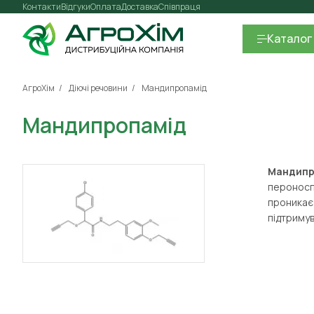
Контакти
Відгуки
Оплата
Доставка
Співпраця
Каталог
АгроХім
Діючі речовини
Мандипропамід
Мандипропамід
Мандипр
пероноспо
проникає 
підтримув