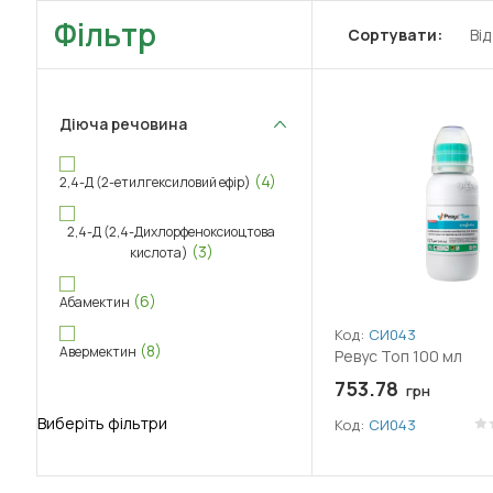
Фільтр
Сортувати:
Ві
Діюча речовина
(4)
2,4-Д (2-етилгексиловий ефір)
2,4-Д (2,4-Дихлорфеноксиоцтова
(3)
кислота)
(6)
Абамектин
Код:
СИ043
(8)
Авермектин
Ревус Топ 100 мл
753.78
грн
(8)
Аверсектин С
Виберіть фільтри
Код:
СИ043
(2)
Адепідин