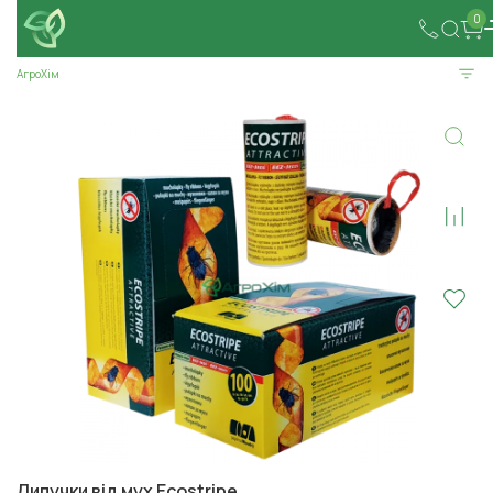
0
АгроХім
Липучки від мух Ecostripe