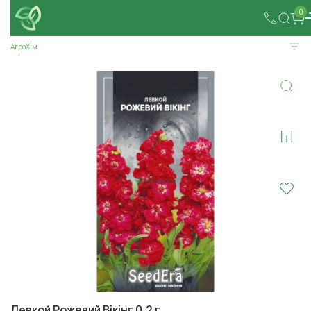
0
АгроХім
Левкой Рожевий Вікінг 0,2 г