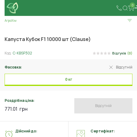
0
АгроХім
Капуста Кубок F1 10000 шт (Clause)
Код:
C-KBSP302
Відгуків
(0)
Фасовка:
Відсутній
0 кг
Роздрібна ціна:
Відсутній
771.01
грн
Дійсний до:
Сертифікат: