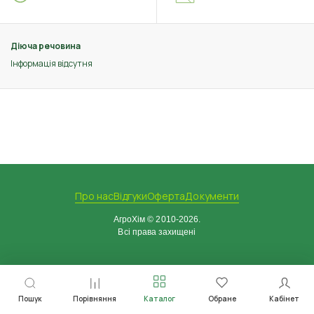
Діюча речовина
Інформація відсутня
Про нас
Відгуки
Оферта
Документи
АгроХім © 2010-2026.
Всі права захищені
Пошук
Порівняння
Каталог
Обране
Кабінет