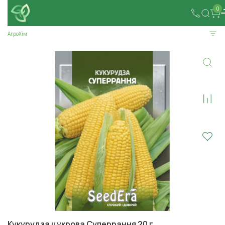
0
АгроХім
Кукурудза цукрова Суперрання 20 г