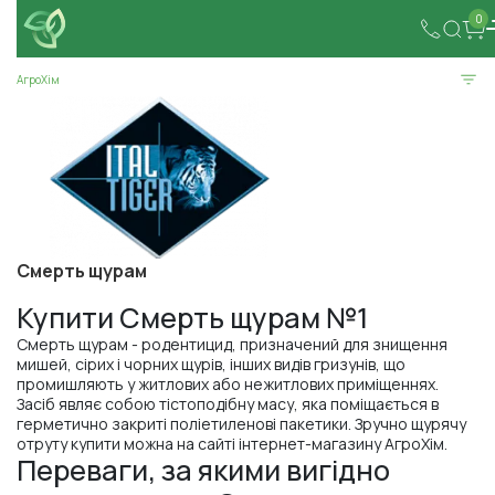
0
АгроХім
Смерть щурам
Купити Смерть щурам №1
Смерть щурам - родентицид, призначений для знищення
мишей, сірих і чорних щурів, інших видів гризунів, що
промишляють у житлових або нежитлових приміщеннях.
Засіб являє собою тістоподібну масу, яка поміщається в
герметично закриті поліетиленові пакетики. Зручно щурячу
отруту купити можна на сайті інтернет-магазину АгроХім.
Переваги, за якими вигідно