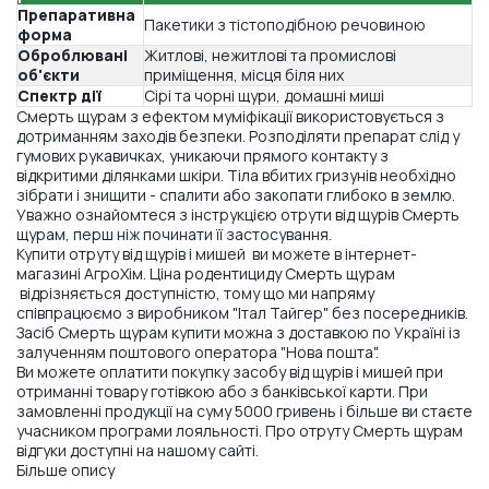
Препаративна
Пакетики з тістоподібною речовиною
форма
Оброблювані
Житлові, нежитлові та промислові
об'єкти
приміщення, місця біля них
Спектр дії
Сірі та чорні щури, домашні миші
Смерть щурам з ефектом муміфікації використовується з
дотриманням заходів безпеки. Розподіляти препарат слід у
гумових рукавичках, уникаючи прямого контакту з
відкритими ділянками шкіри. Тіла вбитих гризунів необхідно
зібрати і знищити - спалити або закопати глибоко в землю.
Уважно ознайомтеся з інструкцією отрути від щурів Смерть
щурам, перш ніж починати її застосування.
Купити отруту від щурів і мишей ви можете в інтернет-
магазині АгроХім. Ціна родентициду Смерть щурам
відрізняється доступністю, тому що ми напряму
співпрацюємо з виробником "Італ Тайгер" без посередників.
Засіб Смерть щурам купити можна з доставкою по Україні із
залученням поштового оператора "Нова пошта".
Ви можете оплатити покупку засобу від щурів і мишей при
отриманні товару готівкою або з банківської карти. При
замовленні продукції на суму 5000 гривень і більше ви стаєте
учасником програми лояльності. Про отруту Смерть щурам
відгуки доступні на нашому сайті.
Більше опису