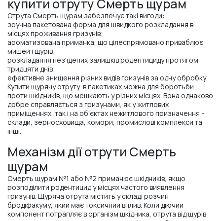
купити отруту Смерть щурам
Отрута Смерть щурам забезпечує такі вигоди:
зручна пакетована форма для швидкого розкладання в
місцях проживання гризунів;
ароматизована приманка, що цілеспрямовано приваблює
мишей і щурів;
розкладання нез'їдених залишків родентициду протягом
тридцяти днів;
ефективне знищення різних видів гризунів за одну обробку.
Купити щурячу отруту в пакетиках можна для боротьби
проти шкідників, що мешкають у різних місцях. Вона однаково
добре справляється з гризунами, як у житлових
приміщеннях, так і на об'єктах нежитлового призначення -
склади, зерносховища, комори, промислові комплекси та
інші.
Механізм дії отрути Смерть
щурам
Смерть щурам №1 або №2 приманює шкідників, якщо
розподілити родентицид у місцях частого виявлення
гризунів. Щуряча отрута містить у складі розчин
бродіфакуму, який має токсичний вплив. Коли діючий
компонент потрапляє в організм шкідника, отрута від щурів