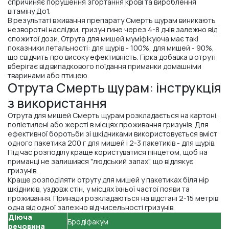
спричиняє порушення згортання крові та вироблення
вітаміну До1.
В результаті вживання препарату Смерть щурам виникають
незворотні наслідки, гризун гине через 4-8 днів залежно від
спожитої дози. Отрута для мишей муміфікуюча має такі
показники летальності: для щурів - 100%, для мишей - 90%,
що свідчить про високу ефективність. Гірка добавка в отруті
вберігає від випадкового поїдання приманки домашніми
тваринами або птицею.
Отрута Смерть щурам: інструкція
з використання
Отрута для мишей Смерть щурам розкладається на картоні,
поліетилені або жерсті в місцях проживання гризунів. Для
ефективної боротьби зі шкідниками використовується вміст
одного пакетика 200 г для мишей і 2-3 пакетиків - для щурів.
Під час розподілу краще користуватися пінцетом, щоб на
приманці не залишився "людський запах", що відлякує
гризунів.
Краще розподіляти отруту для мишей у пакетиках біля нір
шкідників, уздовж стін, у місцях їхньої частої появи та
проживання. Принади розкладаються на відстані 2-15 метрів
одна від одної залежно від чисельності гризунів.
Діюча
Бродіфакум
речовина