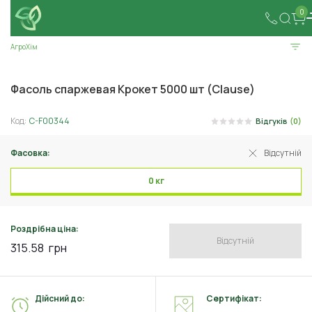
0
АгроХім
Фасоль спаржевая Крокет 5000 шт (Clause)
Код:
C-F00344
Відгуків
(0)
Фасовка:
Відсутній
0 кг
Роздрібна ціна:
Відсутній
315.58
грн
Дійсний до:
Сертифікат: