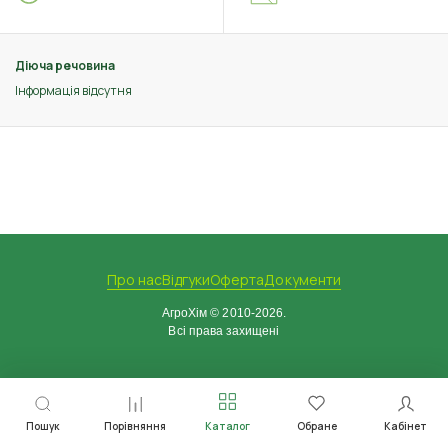
Діюча речовина
Інформація відсутня
Про нас
Відгуки
Оферта
Документи
АгроХім © 2010-2026.
Всі права захищені
Пошук
Порівняння
Каталог
Обране
Кабінет