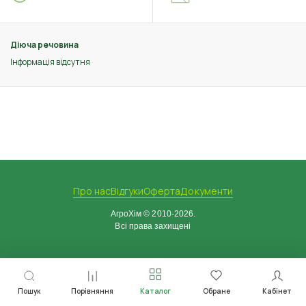
Діюча речовина
Інформація відсутня
Про нас
Відгуки
Оферта
Документи
АгроХім © 2010-2026.
Всі права захищені
Пошук
Порівняння
Каталог
Обране
Кабінет