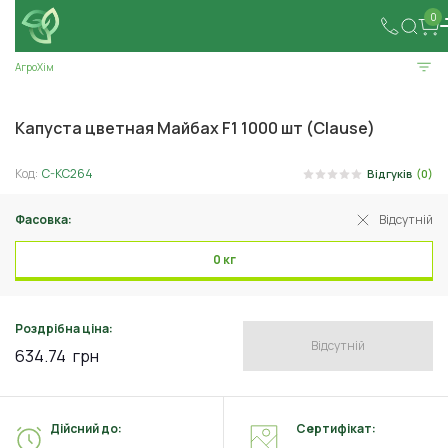
0
АгроХім
Капуста цветная Майбах F1 1000 шт (Clause)
Код:
C-KC264
Відгуків
(0)
Фасовка:
Відсутній
0 кг
Роздрібна ціна:
Відсутній
634.74
грн
Дійсний до:
Сертифікат: